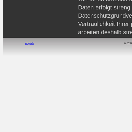
Daten erfolgt stren
Datenschutzgrundve
Vertraulichkeit Ihre
arbeiten deshalb str
Vorgaben uns setze
english
© 200
erfolgt auffreiwillig
diese Daten nur mit 
sorgen bei besonder
im Hinblick auf Ihre
Verschlüsselung für 
nicht versäumen, au
hinzuweisen, auf die
Verkehrsind Ihre Da
können unter Umstän